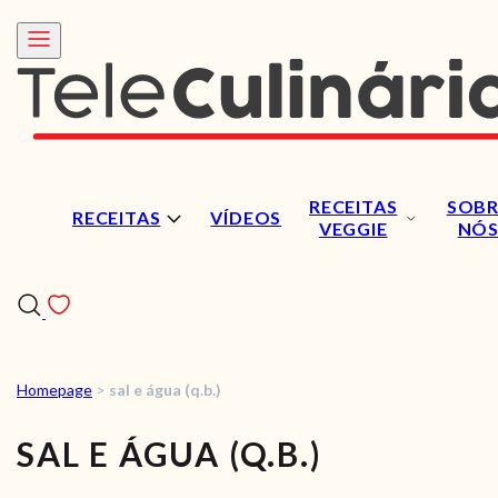
RECEITAS
SOBR
RECEITAS
VÍDEOS
VEGGIE
NÓ
Homepage
>
sal e água (q.b.)
RECEITAS
SAL E ÁGUA (Q.B.)
VÍDEOS