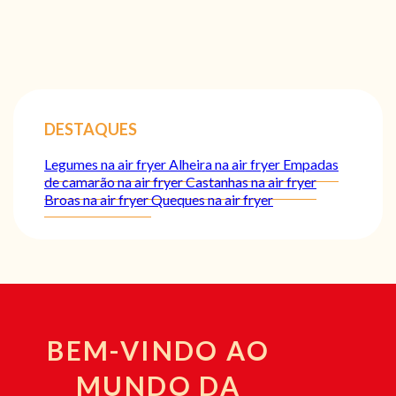
DESTAQUES
Legumes na air fryer
Alheira na air fryer
Empadas
de camarão na air fryer
Castanhas na air fryer
Broas na air fryer
Queques na air fryer
BEM-VINDO AO
MUNDO DA