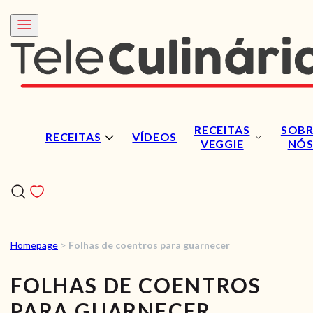
RECEITAS
SOBR
RECEITAS
VÍDEOS
VEGGIE
NÓ
Homepage
>
Folhas de coentros para guarnecer
RECEITAS
FOLHAS DE COENTROS
VÍDEOS
PARA GUARNECER