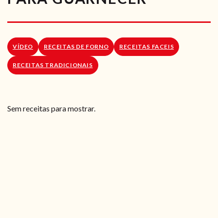
RECEITAS VEGGIE
SOBRE NÓS
VÍDEO
RECEITAS DE FORNO
RECEITAS FACEIS
LOJA ONLINE
RECEITAS TRADICIONAIS
BLOG
Sem receitas para mostrar.