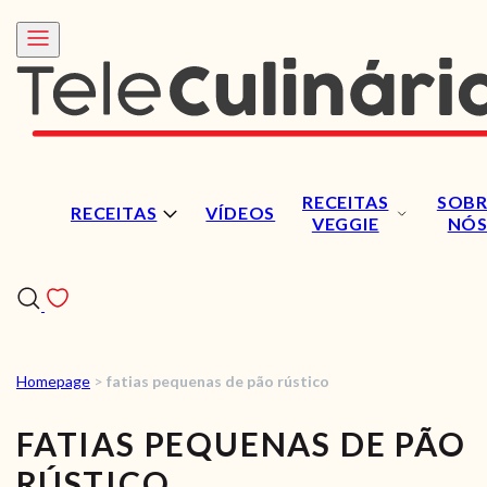
RECEITAS
SOBR
RECEITAS
VÍDEOS
VEGGIE
NÓ
Homepage
>
fatias pequenas de pão rústico
RECEITAS
FATIAS PEQUENAS DE PÃO
VÍDEOS
RÚSTICO