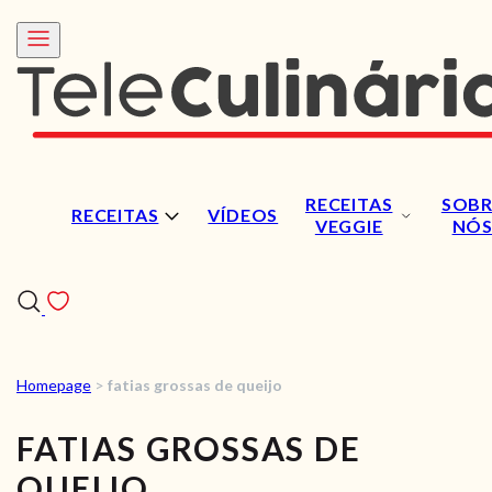
RECEITAS
SOBR
RECEITAS
VÍDEOS
VEGGIE
NÓ
Homepage
>
fatias grossas de queijo
RECEITAS
FATIAS GROSSAS DE
VÍDEOS
QUEIJO