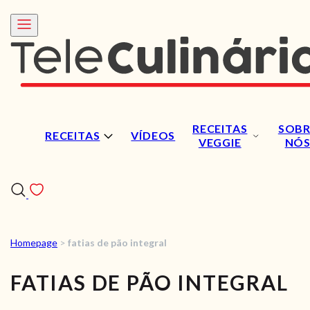
RECEITAS
SOBR
RECEITAS
VÍDEOS
VEGGIE
NÓ
Homepage
>
fatias de pão integral
RECEITAS
FATIAS DE PÃO INTEGRAL
VÍDEOS