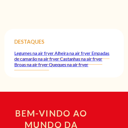
DESTAQUES
Legumes na air fryer
Alheira na air fryer
Empadas
de camarão na air fryer
Castanhas na air fryer
Broas na air fryer
Queques na air fryer
BEM-VINDO AO
MUNDO DA