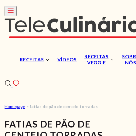
RECEITAS
SOBR
RECEITAS
VÍDEOS
VEGGIE
NÓ
Homepage
>
fatias de pão de centeio torradas
RECEITAS
FATIAS DE PÃO DE
VÍDEOS
CENTEIO TORRADAS