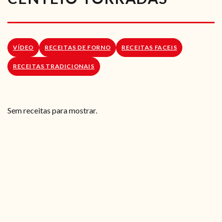
RECEITAS VEGGIE
SOBRE NÓS
VÍDEO
RECEITAS DE FORNO
RECEITAS FACEIS
LOJA ONLINE
RECEITAS TRADICIONAIS
BLOG
Sem receitas para mostrar.