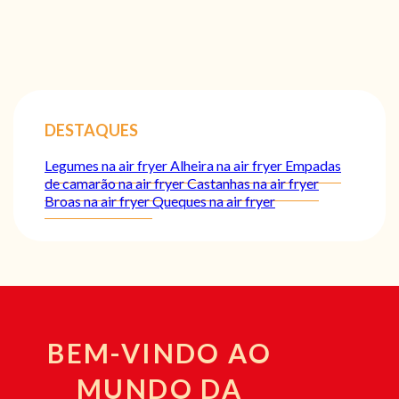
DESTAQUES
Legumes na air fryer
Alheira na air fryer
Empadas
de camarão na air fryer
Castanhas na air fryer
Broas na air fryer
Queques na air fryer
BEM-VINDO AO
MUNDO DA