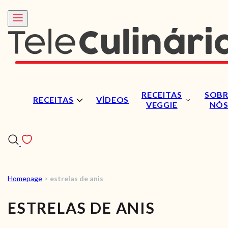
RECEITAS
SOBR
RECEITAS
VÍDEOS
VEGGIE
NÓ
Homepage
>
estrelas de anis
RECEITAS
ESTRELAS DE ANIS
VÍDEOS