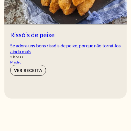
Rissóis de peixe
Se adora uns bons rissóis de peixe, porque não torná-los
ainda mais
horas
2
horas
Médio
VER RECEITA