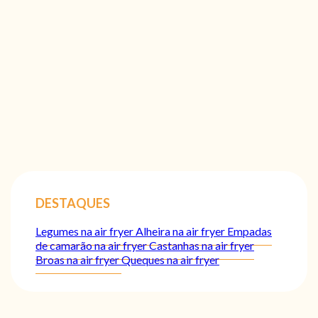
DESTAQUES
Legumes na air fryer
Alheira na air fryer
Empadas
de camarão na air fryer
Castanhas na air fryer
Broas na air fryer
Queques na air fryer