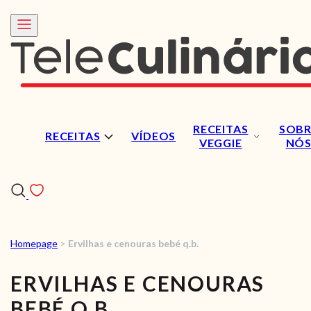
RECEITAS
SOBR
RECEITAS
VÍDEOS
VEGGIE
NÓ
Homepage
>
Ervilhas e cenouras bebé q.b.
RECEITAS
ERVILHAS E CENOURAS
VÍDEOS
BEBÉ Q.B.