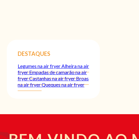
DESTAQUES
Legumes na air fryer
Alheira na air
fryer
Empadas de camarão na air
fryer
Castanhas na air fryer
Broas
na air fryer
Queques na air fryer