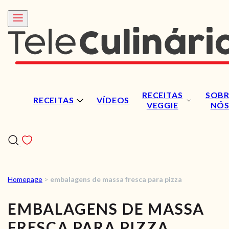
RECEITAS
SOBR
RECEITAS
VÍDEOS
VEGGIE
NÓ
Homepage
>
embalagens de massa fresca para pizza
RECEITAS
EMBALAGENS DE MASSA
VÍDEOS
FRESCA PARA PIZZA