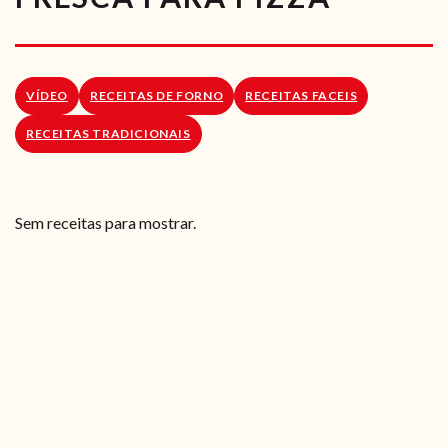
RECEITAS VEGGIE
SOBRE NÓS
VÍDEO
RECEITAS DE FORNO
RECEITAS FACEIS
LOJA ONLINE
RECEITAS TRADICIONAIS
BLOG
Sem receitas para mostrar.