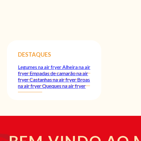
DESTAQUES
Legumes na air fryer
Alheira na air
fryer
Empadas de camarão na air
fryer
Castanhas na air fryer
Broas
na air fryer
Queques na air fryer