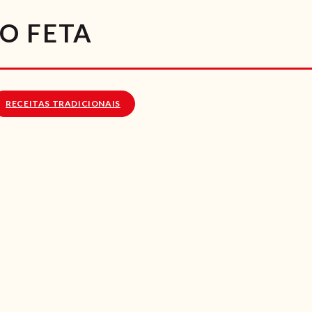
RECEITAS
O FETA
VÍDEOS
RECEITAS VEGGIE
RECEITAS TRADICIONAIS
SOBRE NÓS
LOJA ONLINE
BLOG