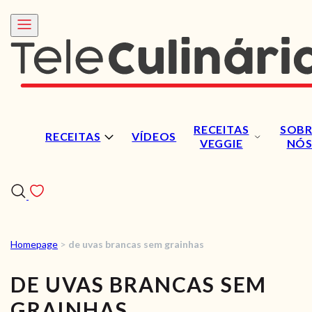
RECEITAS
SOBR
RECEITAS
VÍDEOS
VEGGIE
NÓ
Homepage
>
de uvas brancas sem grainhas
RECEITAS
DE UVAS BRANCAS SEM
VÍDEOS
GRAINHAS