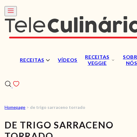
RECEITAS
SOBR
RECEITAS
VÍDEOS
VEGGIE
NÓ
Homepage
>
de trigo sarraceno torrado
RECEITAS
DE TRIGO SARRACENO
VÍDEOS
TORRADO