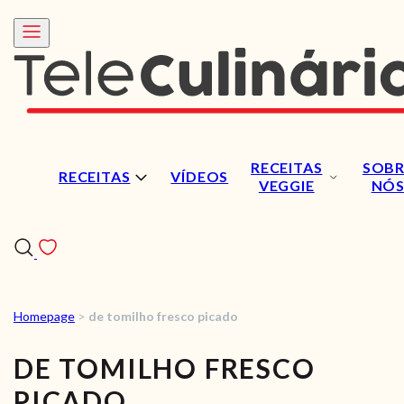
RECEITAS
SOBR
RECEITAS
VÍDEOS
VEGGIE
NÓ
Homepage
>
de tomilho fresco picado
RECEITAS
DE TOMILHO FRESCO
VÍDEOS
PICADO