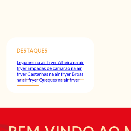
DESTAQUES
Legumes na air fryer
Alheira na air
fryer
Empadas de camarão na air
fryer
Castanhas na air fryer
Broas
na air fryer
Queques na air fryer