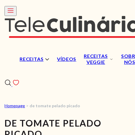
RECEITAS
SOBR
RECEITAS
VÍDEOS
VEGGIE
NÓ
Homepage
>
de tomate pelado picado
RECEITAS
DE TOMATE PELADO
VÍDEOS
PICADO