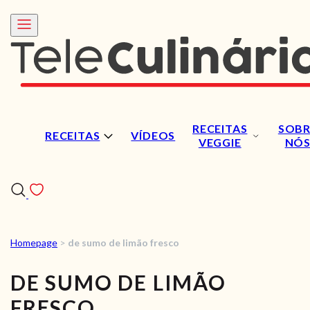
RECEITAS
SOBR
RECEITAS
VÍDEOS
VEGGIE
NÓ
Homepage
>
de sumo de limão fresco
RECEITAS
DE SUMO DE LIMÃO
VÍDEOS
FRESCO