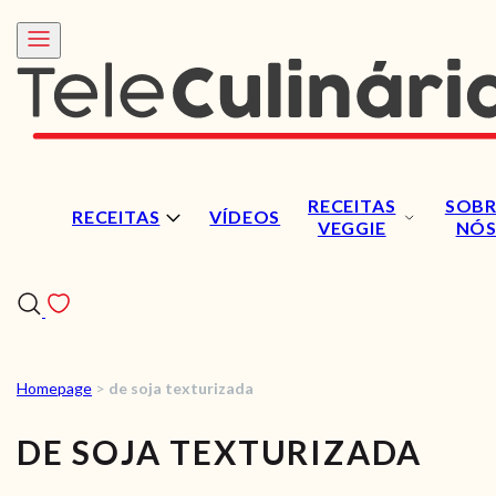
RECEITAS
SOBR
RECEITAS
VÍDEOS
VEGGIE
NÓ
Homepage
>
de soja texturizada
RECEITAS
DE SOJA TEXTURIZADA
VÍDEOS