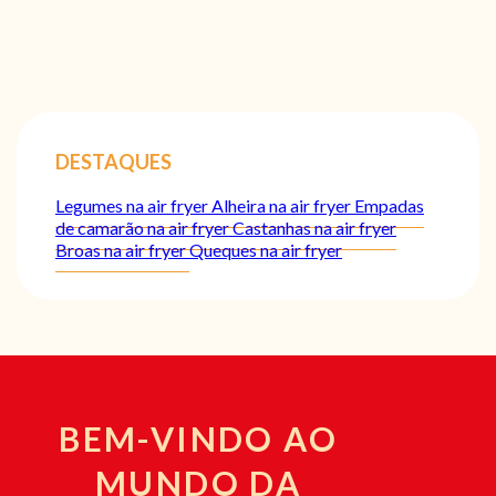
DESTAQUES
Legumes na air fryer
Alheira na air fryer
Empadas
de camarão na air fryer
Castanhas na air fryer
Broas na air fryer
Queques na air fryer
BEM-VINDO AO
MUNDO DA