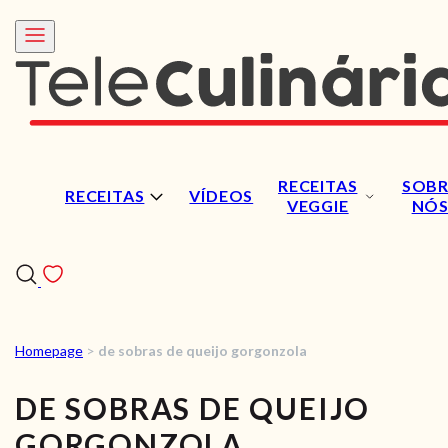
RECEITAS
SOBR
RECEITAS
VÍDEOS
VEGGIE
NÓ
Homepage
>
de sobras de queijo gorgonzola
RECEITAS
DE SOBRAS DE QUEIJO
VÍDEOS
GORGONZOLA