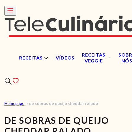
RECEITAS
SOBR
RECEITAS
VÍDEOS
VEGGIE
NÓ
Homepage
>
de sobras de queijo cheddar ralado
RECEITAS
DE SOBRAS DE QUEIJO
VÍDEOS
CHEDDAR RALADO