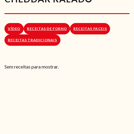
RECEITAS VEGGIE
SOBRE NÓS
VÍDEO
RECEITAS DE FORNO
RECEITAS FACEIS
LOJA ONLINE
RECEITAS TRADICIONAIS
BLOG
Sem receitas para mostrar.