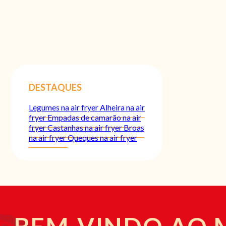
DESTAQUES
Legumes na air fryer
Alheira na air
fryer
Empadas de camarão na air
fryer
Castanhas na air fryer
Broas
na air fryer
Queques na air fryer