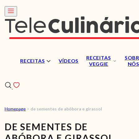
RECEITAS
SOBR
RECEITAS
VÍDEOS
VEGGIE
NÓ
Homepage
>
de sementes de abóbora e girassol
RECEITAS
DE SEMENTES DE
VÍDEOS
ABÓBORA E GIRASSOL