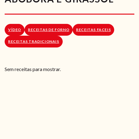
RECEITAS VEGGIE
SOBRE NÓS
VÍDEO
RECEITAS DE FORNO
RECEITAS FACEIS
LOJA ONLINE
RECEITAS TRADICIONAIS
BLOG
Sem receitas para mostrar.