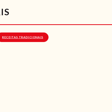
RECEITAS
IS
VÍDEOS
RECEITAS VEGGIE
RECEITAS TRADICIONAIS
SOBRE NÓS
LOJA ONLINE
BLOG