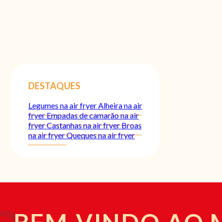
DESTAQUES
Legumes na air fryer
Alheira na air
fryer
Empadas de camarão na air
fryer
Castanhas na air fryer
Broas
na air fryer
Queques na air fryer