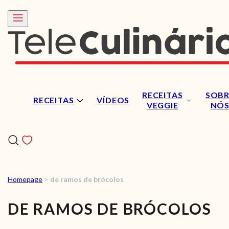
RECEITAS
SOBR
RECEITAS
VÍDEOS
VEGGIE
NÓ
Homepage
>
de ramos de brócolos
RECEITAS
DE RAMOS DE BRÓCOLOS
VÍDEOS