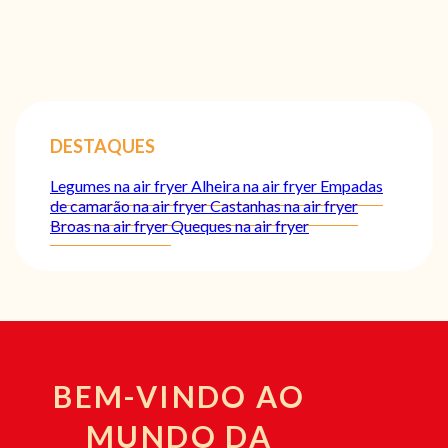
DESTAQUES
Legumes na air fryer
Alheira na air fryer
Empadas
de camarão na air fryer
Castanhas na air fryer
Broas na air fryer
Queques na air fryer
BEM-VINDO AO
MUNDO DA