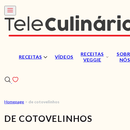
RECEITAS
SOBR
RECEITAS
VÍDEOS
VEGGIE
NÓ
Homepage
>
de cotovelinhos
RECEITAS
DE COTOVELINHOS
VÍDEOS