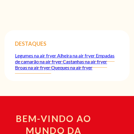
DESTAQUES
Legumes na air fryer
Alheira na air fryer
Empadas
de camarão na air fryer
Castanhas na air fryer
Broas na air fryer
Queques na air fryer
BEM-VINDO AO
MUNDO DA