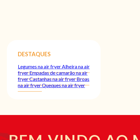
DESTAQUES
Legumes na air fryer
Alheira na air
fryer
Empadas de camarão na air
fryer
Castanhas na air fryer
Broas
na air fryer
Queques na air fryer