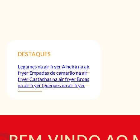
DESTAQUES
Legumes na air fryer
Alheira na air
fryer
Empadas de camarão na air
fryer
Castanhas na air fryer
Broas
na air fryer
Queques na air fryer