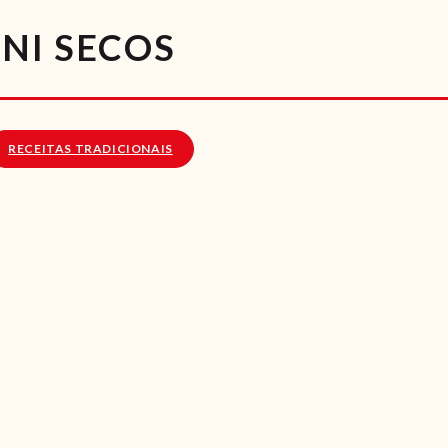
RECEITAS
NI SECOS
VÍDEOS
RECEITAS VEGGIE
RECEITAS TRADICIONAIS
SOBRE NÓS
LOJA ONLINE
BLOG