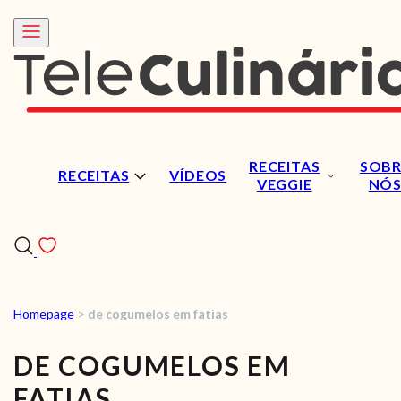
RECEITAS
SOBR
RECEITAS
VÍDEOS
VEGGIE
NÓ
Homepage
>
de cogumelos em fatias
RECEITAS
DE COGUMELOS EM
VÍDEOS
FATIAS