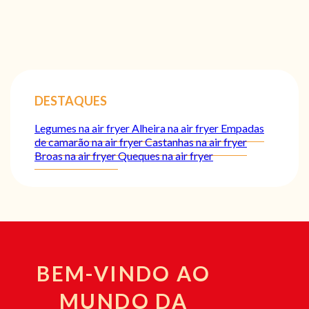
DESTAQUES
Legumes na air fryer
Alheira na air fryer
Empadas
de camarão na air fryer
Castanhas na air fryer
Broas na air fryer
Queques na air fryer
BEM-VINDO AO
MUNDO DA