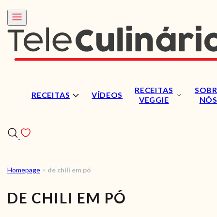
RECEITAS
SOBR
RECEITAS
VÍDEOS
VEGGIE
NÓ
Homepage
>
de chili em pó
RECEITAS
DE CHILI EM PÓ
VÍDEOS