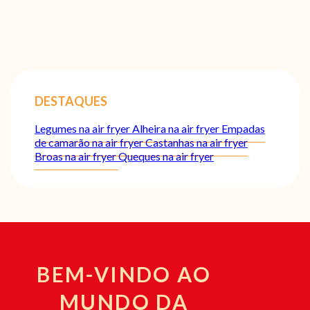
DESTAQUES
Legumes na air fryer
Alheira na air fryer
Empadas
de camarão na air fryer
Castanhas na air fryer
Broas na air fryer
Queques na air fryer
BEM-VINDO AO
MUNDO DA