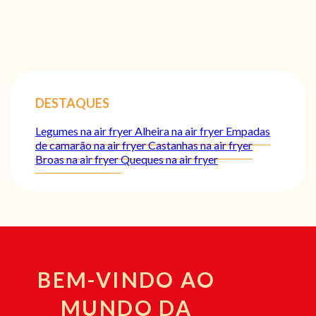
DESTAQUES
Legumes na air fryer
Alheira na air fryer
Empadas
de camarão na air fryer
Castanhas na air fryer
Broas na air fryer
Queques na air fryer
BEM-VINDO AO
MUNDO DA