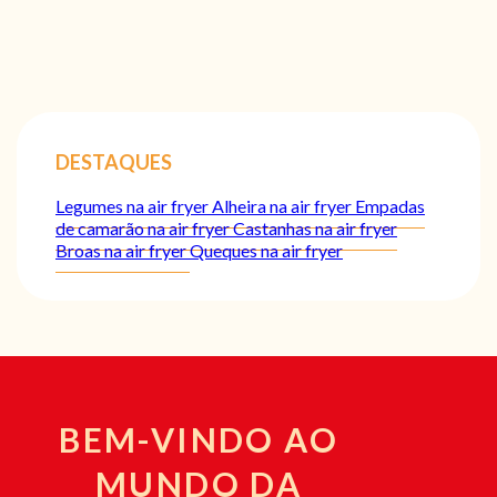
DESTAQUES
Legumes na air fryer
Alheira na air fryer
Empadas
de camarão na air fryer
Castanhas na air fryer
Broas na air fryer
Queques na air fryer
BEM-VINDO AO
MUNDO DA