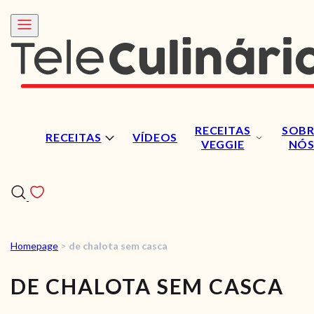
RECEITAS
SOBR
RECEITAS
VÍDEOS
VEGGIE
NÓ
Homepage
>
de chalota sem casca
RECEITAS
DE CHALOTA SEM CASCA
VÍDEOS