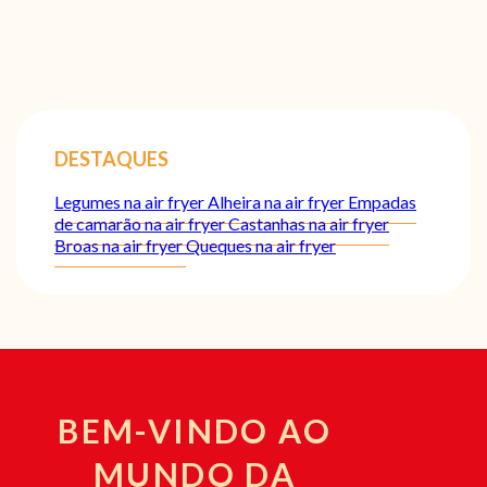
DESTAQUES
Legumes na air fryer
Alheira na air fryer
Empadas
de camarão na air fryer
Castanhas na air fryer
Broas na air fryer
Queques na air fryer
BEM-VINDO AO
MUNDO DA