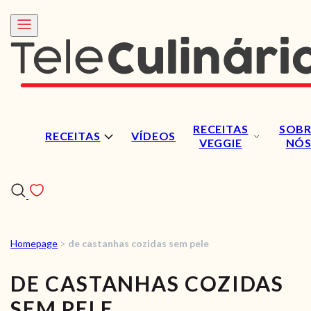
RECEITAS
SOBR
RECEITAS
VÍDEOS
VEGGIE
NÓ
Homepage
>
de castanhas cozidas sem pele
RECEITAS
DE CASTANHAS COZIDAS
VÍDEOS
SEM PELE