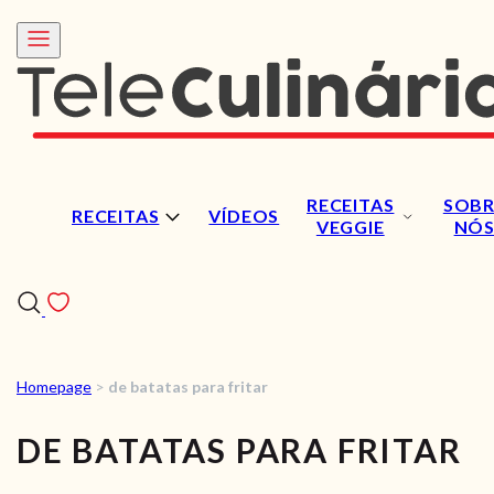
RECEITAS
SOBR
RECEITAS
VÍDEOS
VEGGIE
NÓ
Homepage
>
de batatas para fritar
RECEITAS
DE BATATAS PARA FRITAR
VÍDEOS