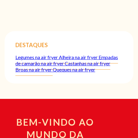
DESTAQUES
Legumes na air fryer
Alheira na air fryer
Empadas
de camarão na air fryer
Castanhas na air fryer
Broas na air fryer
Queques na air fryer
BEM-VINDO AO
MUNDO DA