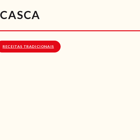
RECEITAS
 CASCA
VÍDEOS
RECEITAS VEGGIE
RECEITAS TRADICIONAIS
SOBRE NÓS
LOJA ONLINE
BLOG