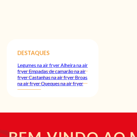
DESTAQUES
Legumes na air fryer
Alheira na air
fryer
Empadas de camarão na air
fryer
Castanhas na air fryer
Broas
na air fryer
Queques na air fryer