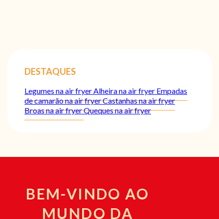
DESTAQUES
Legumes na air fryer
Alheira na air fryer
Empadas
de camarão na air fryer
Castanhas na air fryer
Broas na air fryer
Queques na air fryer
BEM-VINDO AO
MUNDO DA