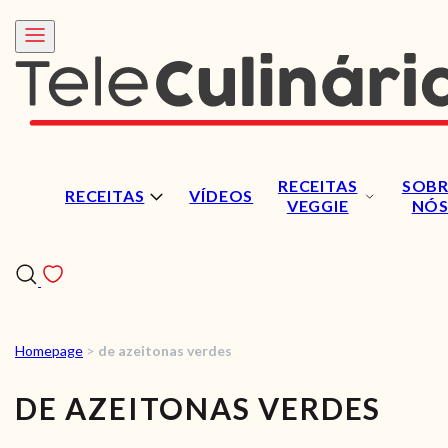
RECEITAS
SOBR
RECEITAS
VÍDEOS
VEGGIE
NÓ
Homepage
>
de azeitonas verdes
RECEITAS
DE AZEITONAS VERDES
VÍDEOS