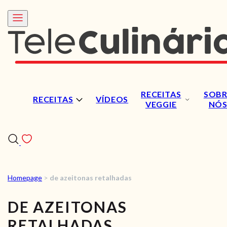
RECEITAS
SOBR
RECEITAS
VÍDEOS
VEGGIE
NÓ
Homepage
>
de azeitonas retalhadas
RECEITAS
DE AZEITONAS
VÍDEOS
RETALHADAS