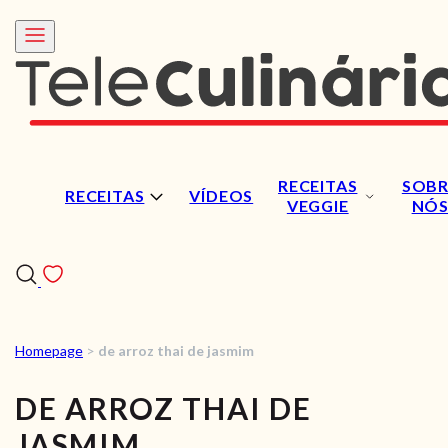
RECEITAS
SOBR
RECEITAS
VÍDEOS
VEGGIE
NÓ
Homepage
>
de arroz thai de jasmim
RECEITAS
DE ARROZ THAI DE
VÍDEOS
JASMIM