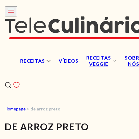
RECEITAS
SOBR
RECEITAS
VÍDEOS
VEGGIE
NÓ
Homepage
>
de arroz preto
RECEITAS
DE ARROZ PRETO
VÍDEOS