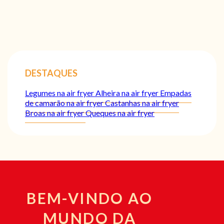
DESTAQUES
Legumes na air fryer
Alheira na air fryer
Empadas
de camarão na air fryer
Castanhas na air fryer
Broas na air fryer
Queques na air fryer
BEM-VINDO AO
MUNDO DA