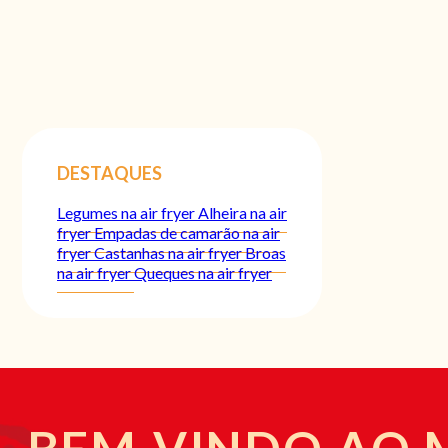
DESTAQUES
Legumes na air fryer
Alheira na air
fryer
Empadas de camarão na air
fryer
Castanhas na air fryer
Broas
na air fryer
Queques na air fryer