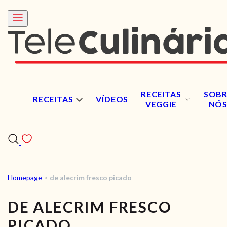
RECEITAS
SOBR
RECEITAS
VÍDEOS
VEGGIE
NÓ
Homepage
>
de alecrim fresco picado
RECEITAS
DE ALECRIM FRESCO
VÍDEOS
PICADO