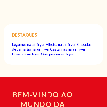
DESTAQUES
Legumes na air fryer
Alheira na air fryer
Empadas
de camarão na air fryer
Castanhas na air fryer
Broas na air fryer
Queques na air fryer
BEM-VINDO AO
MUNDO DA