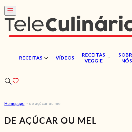
RECEITAS
SOBR
RECEITAS
VÍDEOS
VEGGIE
NÓ
Homepage
>
de açúcar ou mel
RECEITAS
DE AÇÚCAR OU MEL
VÍDEOS