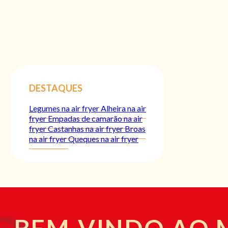
DESTAQUES
Legumes na air fryer
Alheira na air
fryer
Empadas de camarão na air
fryer
Castanhas na air fryer
Broas
na air fryer
Queques na air fryer