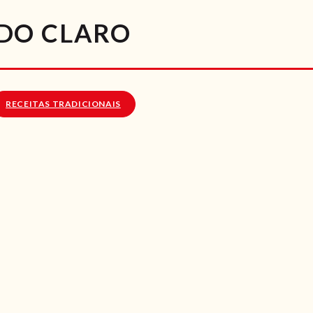
RECEITAS
DO CLARO
VÍDEOS
RECEITAS VEGGIE
RECEITAS TRADICIONAIS
SOBRE NÓS
LOJA ONLINE
BLOG