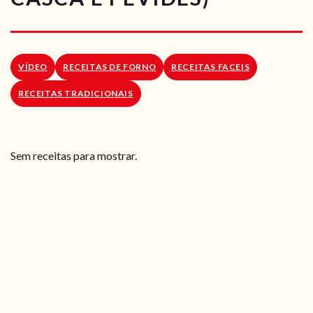
RECEITAS VEGGIE
SOBRE NÓS
VÍDEO
RECEITAS DE FORNO
RECEITAS FACEIS
LOJA ONLINE
RECEITAS TRADICIONAIS
BLOG
Sem receitas para mostrar.