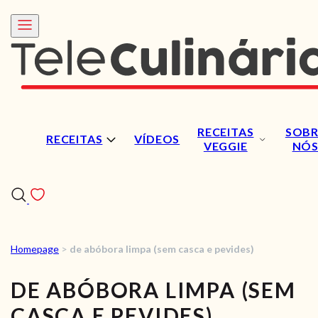
RECEITAS
SOBR
RECEITAS
VÍDEOS
VEGGIE
NÓ
Homepage
>
de abóbora limpa (sem casca e pevides)
RECEITAS
DE ABÓBORA LIMPA (SEM
VÍDEOS
CASCA E PEVIDES)