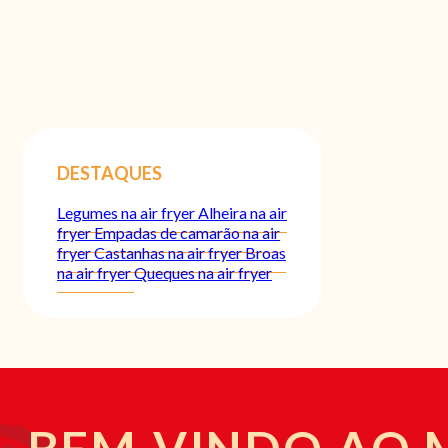
DESTAQUES
Legumes na air fryer
Alheira na air
fryer
Empadas de camarão na air
fryer
Castanhas na air fryer
Broas
na air fryer
Queques na air fryer