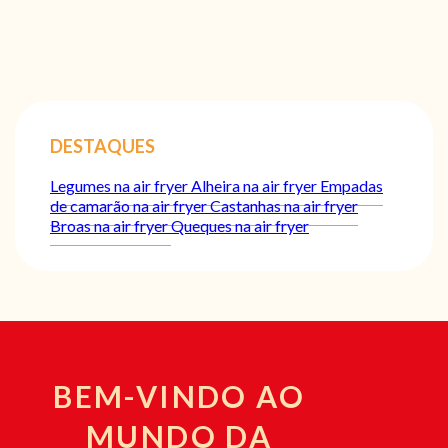
DESTAQUES
Legumes na air fryer
Alheira na air fryer
Empadas
de camarão na air fryer
Castanhas na air fryer
Broas na air fryer
Queques na air fryer
BEM-VINDO AO
MUNDO DA