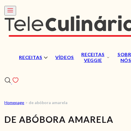
RECEITAS
SOBR
RECEITAS
VÍDEOS
VEGGIE
NÓ
Homepage
>
de abóbora amarela
RECEITAS
DE ABÓBORA AMARELA
VÍDEOS