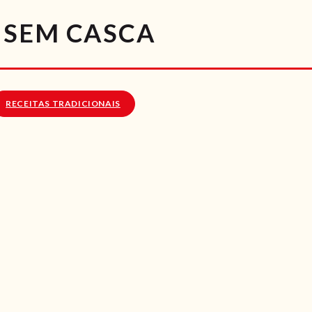
RECEITAS
 SEM CASCA
VÍDEOS
RECEITAS VEGGIE
RECEITAS TRADICIONAIS
SOBRE NÓS
LOJA ONLINE
BLOG