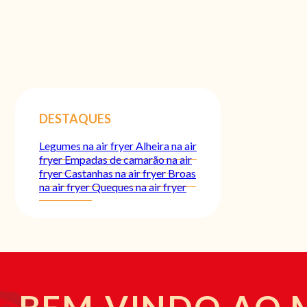
DESTAQUES
Legumes na air fryer
Alheira na air
fryer
Empadas de camarão na air
fryer
Castanhas na air fryer
Broas
na air fryer
Queques na air fryer