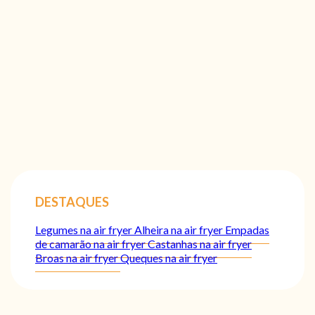
DESTAQUES
Legumes na air fryer
Alheira na air fryer
Empadas
de camarão na air fryer
Castanhas na air fryer
Broas na air fryer
Queques na air fryer