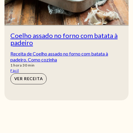
Coelho assado no forno com batata à
padeiro
Receita de Coelho assado no forno com batata à
padeiro. Como cozinha
hora
min
1
hora
30
min
Fácil
VER RECEITA